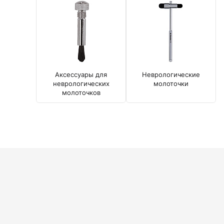
Диагностические наборы EliteVue
Диагностические наборы perfect
Диагностические наборы ri-scope L
Диагностические наборы uni, May
Неврологические молоточки и аксессуары
Аксессуары для неврологических молоточков
Аксессуары для
Неврологические
Неврологические молоточки
неврологических
молоточки
молоточков
Офтальмоскопы и ретиноскопы
Аксессуары для офтальмоскопов и ретиноскопов
Офтальмоскопы
Офтальмоскопы налобные бинокулярные
Ретиноскопы и наборы ri-vision
Стетоскопы и запасные части
Запасные части для стетоскопов
Стетоскопы