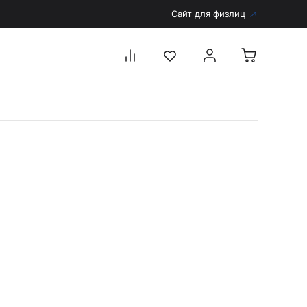
Сайт для физлиц
Перейти в каталог
Дерматоскопы и аксессуары
Аксессуары для дерматоскопов
Дерматоскопы
Диагностика
Тонометры
Запасные части и комплектующие
Аккумуляторы и зарядные устройства
Рукоятки для диагностических приборов