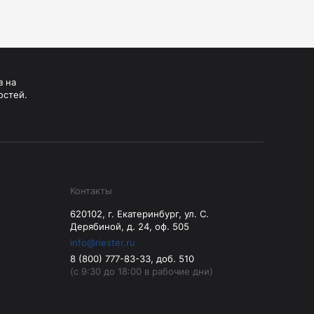
Манжеты для тонометров
Механические тонометры
з на
остей.
Контакты
620102, г. Екатеринбург, ул. С.
Дерябиной, д. 24, оф. 505
info@riester.ru
8 (800) 777-83-33, доб. 510
(с 9:30 до 18:00 в рабочие дни)