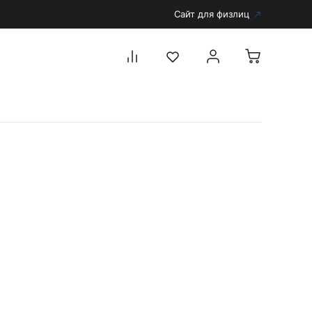
Сайт для физлиц
Перейти в каталог
Дерматоскопы и аксессуары
Аксессуары для дерматоскопов
Дерматоскопы
Диагностика
Тонометры
Запасные части и комплектующие
Аккумуляторы и зарядные устройства
Рукоятки для диагностических приборов