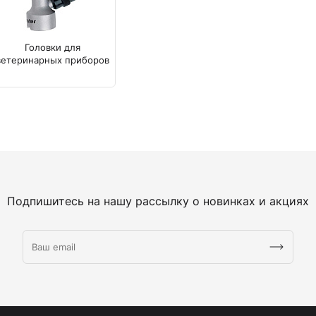
Камертоны и наборы
Камертоны
Наборы камертонов
Головки для
ветеринарных приборов
Медицинские светильники
Запасные части к медицинским светильникам
Медицинские осветители
Налобные осветители и рефлекторы
Пневможгуты и аксессуары
Аксессуары для komprimeter
Манжеты для komprimeter
Пневможгуты komprimeter
Подпишитесь на нашу рассылку о новинках и акциях
Пульсоксиметры ri-fox N
Термометры и аксессуары