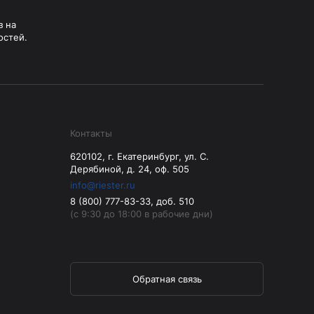
Манжеты для тонометров
з на
Механические тонометры
остей.
Контакты
620102, г. Екатеринбург, ул. С.
Дерябиной, д. 24, оф. 505
info@riester.ru
8 (800) 777-83-33, доб. 510
(с 9:30 до 18:00 в рабочие дни)
Обратная связь