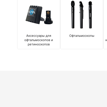
Диагностические наборы EliteVue
Диагностические наборы perfect
Диагностические наборы ri-scope L
Диагностические наборы uni, May
Неврологические молоточки и аксессуары
Аксессуары для неврологических молоточков
Аксессуары для
Офтальмоскопы
Неврологические молоточки
офтальмоскопов и
ретиноскопов
Офтальмоскопы и ретиноскопы
Аксессуары для офтальмоскопов и ретиноскопов
Офтальмоскопы
Офтальмоскопы налобные бинокулярные
Ретиноскопы и наборы ri-vision
Стетоскопы и запасные части
Запасные части для стетоскопов
Стетоскопы