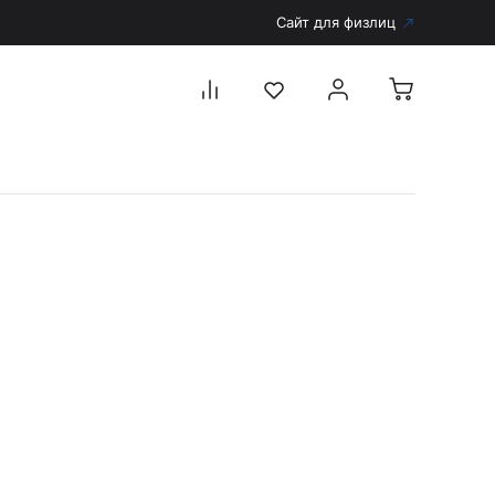
Сайт для физлиц
Перейти в каталог
Дерматоскопы и аксессуары
Аксессуары для дерматоскопов
Дерматоскопы
Диагностика
Тонометры
Запасные части и комплектующие
Аккумуляторы и зарядные устройства
Рукоятки для диагностических приборов