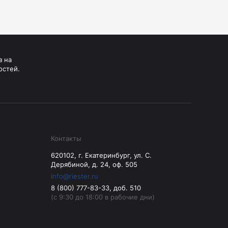
Манжеты для тонометров
Механические тонометры
з на
остей.
Контакты
620102, г. Екатеринбург, ул. С.
Дерябиной, д. 24, оф. 505
info@riester.ru
8 (800) 777-83-33, доб. 510
(с 9:30 до 18:00 в рабочие дни)