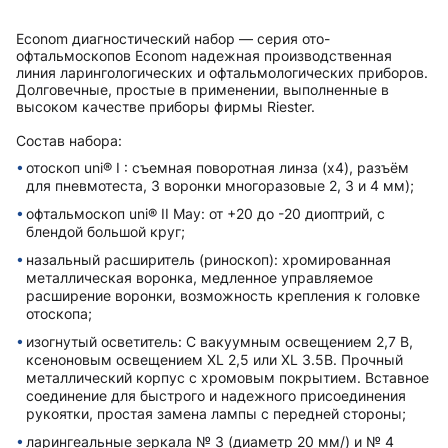
Econom диагностический набор — серия ото-
офтальмоскопов Econom надежная производственная
линия ларингологических и офтальмологических приборов.
Долговечные, простые в применении, выполненные в
высоком качестве приборы фирмы Riester.
Состав набора:
отоскоп uni® I : съемная поворотная линза (х4), разъём
для пневмотеста, 3 воронки многоразовые 2, 3 и 4 мм);
офтальмоскоп uni® II May: от +20 до -20 диоптрий, с
блендой большой круг;
назальный расширитель (риноскоп): хромированная
металлическая воронка, медленное управляемое
расширение воронки, возможность крепления к головке
отоскопа;
изогнутый осветитель: С вакуумным освещением 2,7 В,
ксеноновым освещением XL 2,5 или XL 3.5В. Прочный
металлический корпус с хромовым покрытием. Вставное
соединение для быстрого и надежного присоединения
рукоятки, простая замена лампы с передней стороны;
ларингеальные зеркала № 3 (диаметр 20 мм/) и № 4