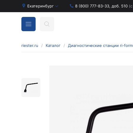
Екатеринбург
8 (800) 777-83-33, доб. 510
(с
riester.ru
/
Каталог
/
Бинокулярные лупы и аксессуары
Аксессуары для бинокулярных луп
Бинокулярные лупы
Оголовья для бинокулярных луп
Диагностические наборы отоскопов и
офтальмоскопов
Диагностические наборы de luxe
Диагностические наборы e-scope
Диагностические наборы Econom