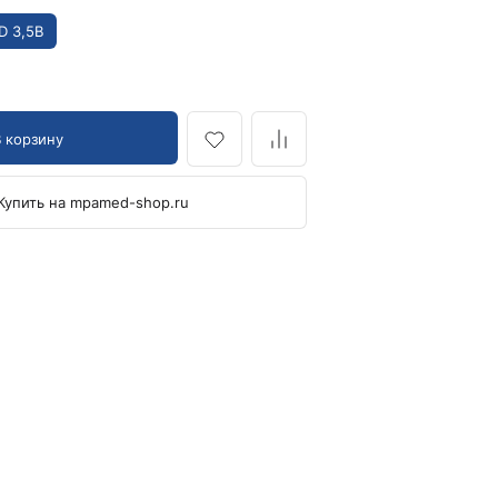
Кровоостанавливающие жгуты
D 3,5В
Ларингоскопы
Аксессуары для ларингоскопов
Стандартные ларингоскопы
В корзину
Фиброоптические ларингоскопы
Отоскопы и ЛОР-наборы
Купить на mpamed-shop.ru
ЛОР-наборы
Отоскопы
Ушные воронки для отоскопов
Приборы для внутривенного вливания под
давлением
Манжеты и аксессуары Metpak
Приборы для инфузий Metpak
Тонометры
Автоматические тонометры
Аксессуары для тонометров