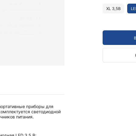
Камертоны и наборы
Камертоны
XL 3,5В
LE
Наборы камертонов
Медицинские светильники
Запасные части к медицинским светильникам
Медицинские осветители
Налобные осветители и рефлекторы
Пневможгуты и аксессуары
Аксессуары для komprimeter
Манжеты для komprimeter
Пневможгуты komprimeter
Пульсоксиметры ri-fox N
 портативные приборы для
Термометры и аксессуары
 комплектуется светодиодной
чников питания.
иодная LED 3,5 В;