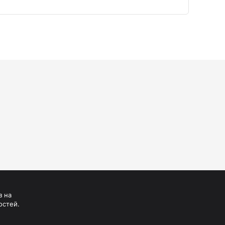
з на
остей.