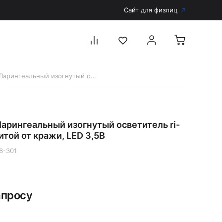
Сайт для физлиц
10576-301 Ларингеальный изогнутый осветитель ri-scope с защитой от кражи, LED 3,5В
Перейти в каталог
Дерматоскопы и аксессуары
арингеальный изогнутый осветитель ri-
Аксессуары для дерматоскопов
итой от кражи, LED 3,5В
Дерматоскопы
6-301
Диагностика
Тонометры
Запасные части и комплектующие
апросу
Аккумуляторы и зарядные устройства
Рукоятки для диагностических приборов