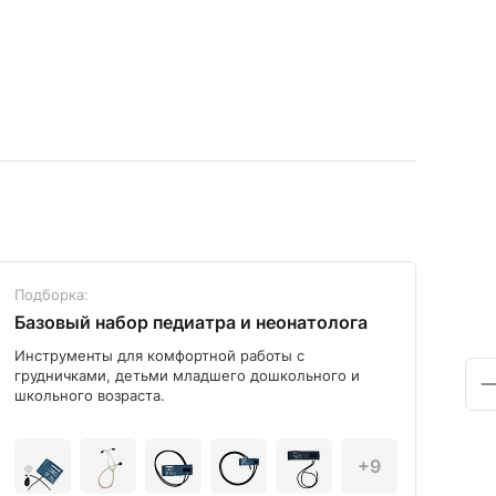
Подборка:
Под
Базовый набор педиатра и неонатолога
Диа
Инструменты для комфортной работы с
Мод
грудничками, детьми младшего дошкольного и
школьного возраста.
+9