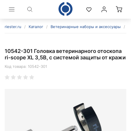
riester.ru
/
Каталог
/
Ветеринарные наборы и аксессуары
/
Г
10542-301 Головка ветеринарного отоскопа
ri-scope XL 3,5В, с системой защиты от кражи
Код товара:
10542-301
политикой конфиденциальности