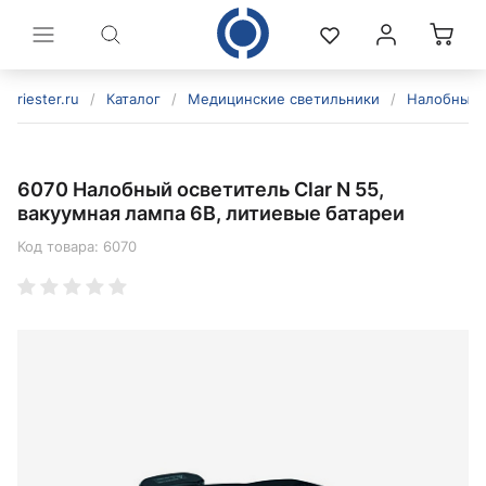
riester.ru
/
Каталог
/
Медицинские светильники
/
Налобные 
6070 Налобный осветитель Clar N 55,
вакуумная лампа 6В, литиевые батареи
Код товара:
6070
политикой конфиденциальности