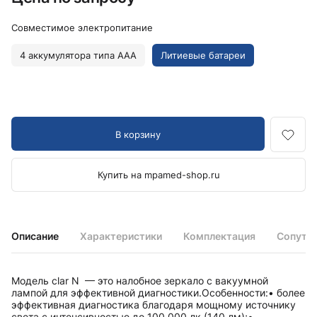
Совместимое электропитание
4 аккумулятора типа AAA
Литиевые батареи
В корзину
Купить на mpamed-shop.ru
Описание
Характеристики
Комплектация
Сопутс
Модель clar N — это налобное зеркало с вакуумной
лампой для эффективной диагностики.Особенности:• более
эффективная диагностика благодаря мощному источнику
света с интенсивностью до 100 000 лк (140 лм);•