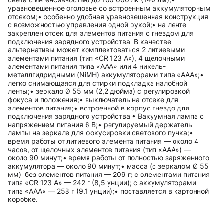
уравновешенное оголовье со встроенным аккумуляторным
отсеком;• особенно удобная уравновешенная конструкция
с возможностью управления одной рукой;• на ленте
закреплен отсек для элементов питания с гнездом для
подключения зарядного устройства. В качестве
альтернативы может комплектоваться 2 литиевыми
элементами питания (тип «CR 123 A»), 4 щелочными
элементами питания типа «AAA» или 4 никель-
металлгидридными (NiMH) аккумуляторами типа «AAA»;•
легко снимающаяся для стирки подкладка налобной
ленты;• зеркало Ø 55 мм (2,2 дюйма) с регулировкой
фокуса и положения;• выключатель на отсеке для
элементов питания;• встроенной в корпус гнездо для
подключения зарядного устройства;• Вакуумная лампа с
напряжением питания 6 В;• регулируемый держатель
лампы на зеркале для фокусировки светового пучка;•
время работы от литиевого элемента питания — около 4
часов, от щелочных элементов питания (тип «AAA») —
около 90 минут;• время работы от полностью заряженного
аккумулятора — около 90 минут;• масса (с зеркалом Ø 55
мм): без элементов питания — 209 г; с элементами питания
типа «CR 123 A» — 242 г (8,5 унции); с аккумуляторами
типа «AAA» — 258 г (9.1 унции);• поставляется в картонной
коробке.