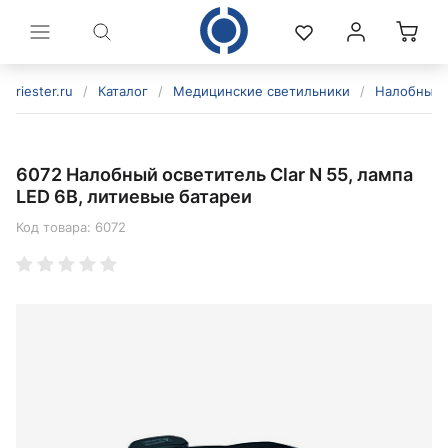
riester.ru
/
Каталог
/
Медицинские светильники
/
Налобные 
6072 Налобный осветитель Clar N 55, лампа
LED 6В, литиевые батареи
Код товара:
6072
политикой конфиденциальности