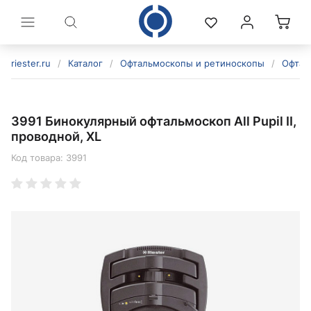
riester.ru
/
Каталог
/
Офтальмоскопы и ретиноскопы
/
Офтал
3991 Бинокулярный офтальмоскоп All Pupil II,
проводной, XL
Код товара:
3991
политикой конфиденциальности