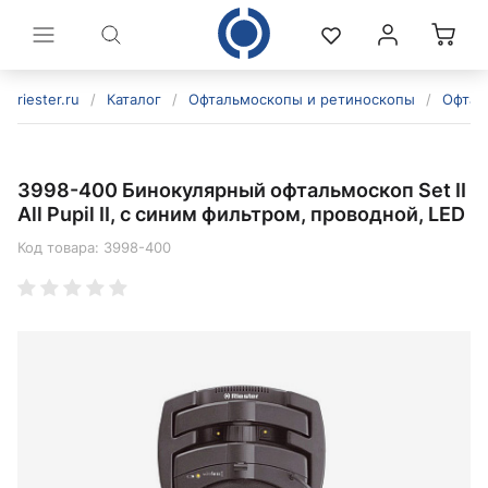
riester.ru
/
Каталог
/
Офтальмоскопы и ретиноскопы
/
Офтал
3998-400 Бинокулярный офтальмоскоп Set II
All Pupil II, с синим фильтром, проводной, LED
Код товара:
3998-400
политикой конфиденциальности