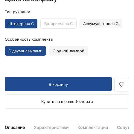
Тип рукоятки
Штекерная C
Батареечная C
Аккумуляторная C
Особенность комплекта
С двумя лампами
С одной лампой
В корзину
Купить на mpamed-shop.ru
Описание
Характеристики
Комплектация
Сопутс