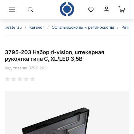
riester.ru
/
Каталог
/
Офтальмоскопы и ретиноскопы
/
Ретино
3795-203 Набор ri-vision, штекерная
рукоятка типа C, XL/LED 3,5В
Код товара:
3795-203
политикой конфиденциальности