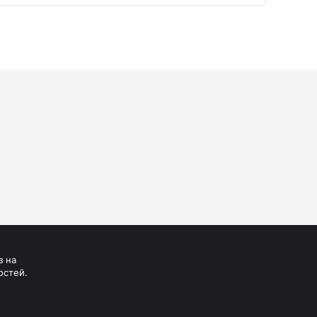
з на
остей.