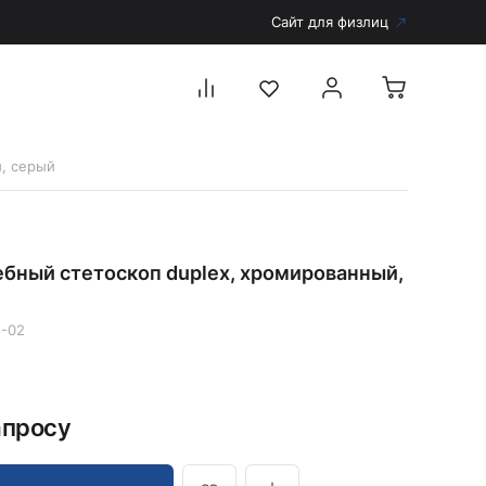
Сайт для физлиц
й, серый
Перейти в каталог
Дерматоскопы и аксессуары
ебный стетоскоп duplex, хромированный,
Аксессуары для дерматоскопов
Дерматоскопы
-02
Диагностика
Тонометры
Запасные части и комплектующие
апросу
Аккумуляторы и зарядные устройства
Рукоятки для диагностических приборов