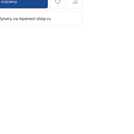
В корзину
Кровоостанавливающие жгуты
Купить на mpamed-shop.ru
Ларингоскопы
Аксессуары для ларингоскопов
Стандартные ларингоскопы
Фиброоптические ларингоскопы
Отоскопы и ЛОР-наборы
ЛОР-наборы
Отоскопы
Ушные воронки для отоскопов
Приборы для внутривенного вливания под
давлением
Манжеты и аксессуары Metpak
Приборы для инфузий Metpak
Тонометры
Автоматические тонометры
Аксессуары для тонометров