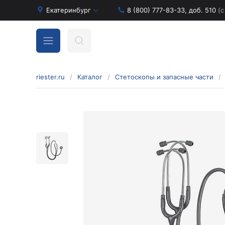
Екатеринбург
8 (800) 777-83-33, доб. 510
(с
riester.ru
/
Каталог
/
Стетоскопы и запасные части
/
Бинокулярные лупы и аксессуары
Аксессуары для бинокулярных луп
Бинокулярные лупы
Оголовья для бинокулярных луп
Диагностические наборы отоскопов и
офтальмоскопов
Диагностические наборы de luxe
Диагностические наборы e-scope
Диагностические наборы Econom