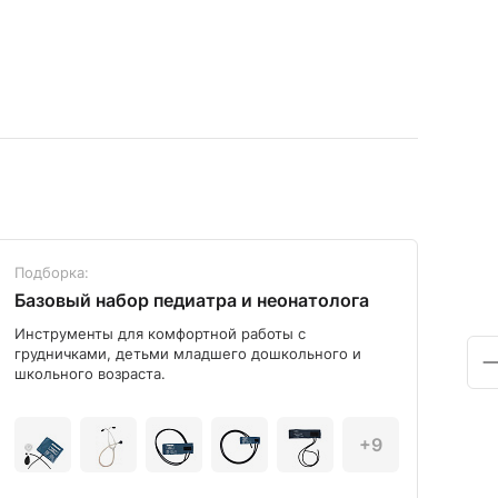
Подборка:
Под
Базовый набор педиатра и неонатолога
Диа
Инструменты для комфортной работы с
Мод
грудничками, детьми младшего дошкольного и
школьного возраста.
+9