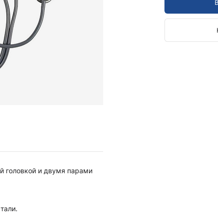
Камертоны и наборы
Камертоны
Наборы камертонов
Медицинские светильники
Запасные части к медицинским светильникам
Медицинские осветители
Налобные осветители и рефлекторы
Пневможгуты и аксессуары
Аксессуары для komprimeter
Манжеты для komprimeter
Пневможгуты komprimeter
Пульсоксиметры ri-fox N
ой головкой и двумя парами
Термометры и аксессуары
тали.