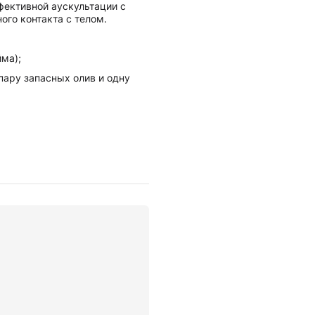
фективной аускультации с
го контакта с телом.
йма);
пару запасных олив и одну