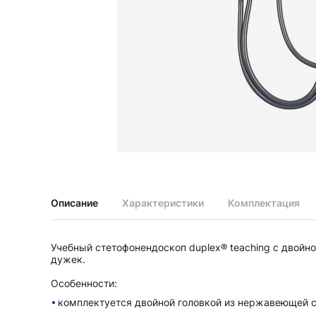
Диагностические наборы EliteVue
Диагностические наборы perfect
Диагностические наборы ri-scope L
Диагностические наборы uni, May
Неврологические молоточки и аксессуары
Аксессуары для неврологических молоточков
Неврологические молоточки
Офтальмоскопы и ретиноскопы
Аксессуары для офтальмоскопов и ретиноскопов
Офтальмоскопы
Офтальмоскопы налобные бинокулярные
Описание
Характеристики
Комплектация
Ретиноскопы и наборы ri-vision
Стетоскопы и запасные части
Учебный стетофонендоскоп duplex® teaching с двойн
Запасные части для стетоскопов
дужек.
Стетоскопы
Особенности:
комплектуется двойной головкой из нержавеющей с