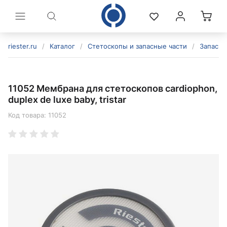
riester.ru
/
Каталог
/
Стетоскопы и запасные части
/
Запасны
11052 Мембрана для стетоскопов cardiophon,
duplex de luxe baby, tristar
Код товара:
11052
политикой конфиденциальности