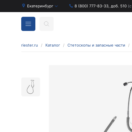
Екатеринбург
8 (800) 777-83-33, доб. 510
(с
riester.ru
/
Каталог
/
Стетоскопы и запасные части
/
Бинокулярные лупы и аксессуары
Аксессуары для бинокулярных луп
Бинокулярные лупы
Оголовья для бинокулярных луп
Диагностические наборы отоскопов и
офтальмоскопов
Диагностические наборы de luxe
Диагностические наборы e-scope
Диагностические наборы Econom