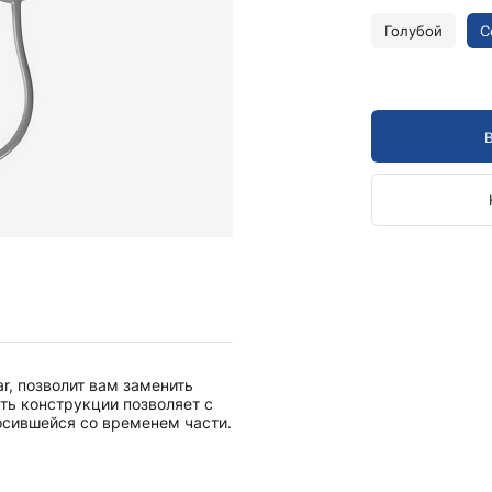
Камертоны и наборы
Камертоны
Голубой
С
Наборы камертонов
Медицинские светильники
Запасные части к медицинским светильникам
Медицинские осветители
Налобные осветители и рефлекторы
Пневможгуты и аксессуары
Аксессуары для komprimeter
Манжеты для komprimeter
Пневможгуты komprimeter
Пульсоксиметры ri-fox N
r, позволит вам заменить
Термометры и аксессуары
ть конструкции позволяет с
осившейся со временем части.