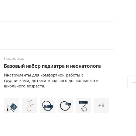
Подборка:
Под
Базовый набор педиатра и неонатолога
Диа
Инструменты для комфортной работы с
Мод
грудничками, детьми младшего дошкольного и
школьного возраста.
+9