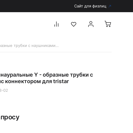
Сайт для физлиц
11068-02 Бинауральные Y - образные трубки с наушникамис коннектором для tristar
Перейти в каталог
Дерматоскопы и аксессуары
науральные Y - образные трубки с
Аксессуары для дерматоскопов
 коннектором для tristar
Дерматоскопы
8-02
Диагностика
Тонометры
Запасные части и комплектующие
апросу
Аккумуляторы и зарядные устройства
Рукоятки для диагностических приборов