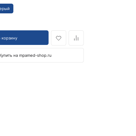
Кровоостанавливающие жгуты
ерый
Ларингоскопы
Аксессуары для ларингоскопов
Стандартные ларингоскопы
В корзину
Фиброоптические ларингоскопы
Отоскопы и ЛОР-наборы
Купить на mpamed-shop.ru
ЛОР-наборы
Отоскопы
Ушные воронки для отоскопов
Приборы для внутривенного вливания под
давлением
Манжеты и аксессуары Metpak
Приборы для инфузий Metpak
Тонометры
Автоматические тонометры
Аксессуары для тонометров