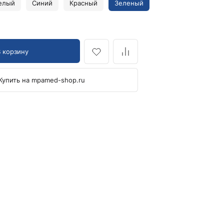
елый
Синий
Красный
Зеленый
Кровоостанавливающие жгуты
Ларингоскопы
Аксессуары для ларингоскопов
В корзину
Стандартные ларингоскопы
Фиброоптические ларингоскопы
Купить на mpamed-shop.ru
Отоскопы и ЛОР-наборы
ЛОР-наборы
Отоскопы
Ушные воронки для отоскопов
Приборы для внутривенного вливания под
давлением
Манжеты и аксессуары Metpak
Приборы для инфузий Metpak
Тонометры
Автоматические тонометры
Аксессуары для тонометров