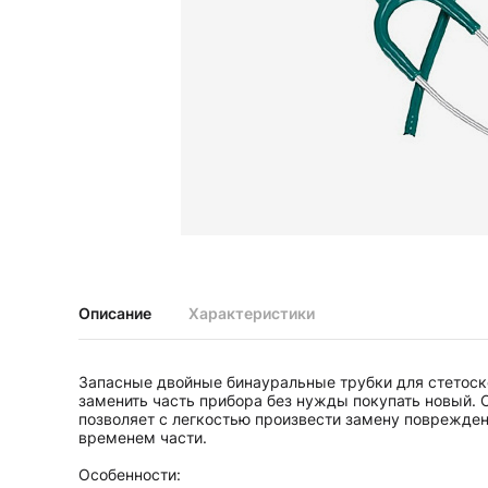
Диагностические наборы EliteVue
Диагностические наборы perfect
Диагностические наборы ri-scope L
Диагностические наборы uni, May
Неврологические молоточки и аксессуары
Аксессуары для неврологических молоточков
Неврологические молоточки
Офтальмоскопы и ретиноскопы
Аксессуары для офтальмоскопов и ретиноскопов
Офтальмоскопы
Офтальмоскопы налобные бинокулярные
Описание
Характеристики
Ретиноскопы и наборы ri-vision
Стетоскопы и запасные части
Запасные двойные бинауральные трубки для стетоско
Запасные части для стетоскопов
заменить часть прибора без нужды покупать новый. 
Стетоскопы
позволяет с легкостью произвести замену поврежден
временем части.
Особенности: