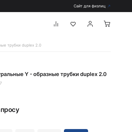
Сайт для физлиц
ые трубки duplex 2.0
Перейти в каталог
Дерматоскопы и аксессуары
ральные Y - образные трубки duplex 2.0
Аксессуары для дерматоскопов
Дерматоскопы
7
Диагностика
Тонометры
апросу
Запасные части и комплектующие
Аккумуляторы и зарядные устройства
Рукоятки для диагностических приборов