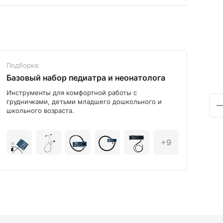
Подборка:
Под
Базовый набор педиатра и неонатолога
Диа
Инструменты для комфортной работы с
Мод
грудничками, детьми младшего дошкольного и
школьного возраста.
+9