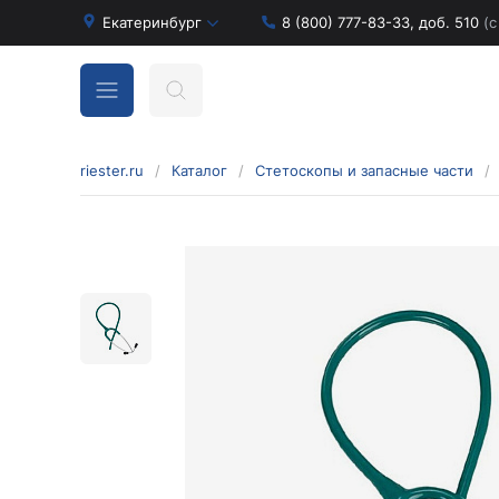
Екатеринбург
8 (800) 777-83-33, доб. 510
(с
riester.ru
/
Каталог
/
Стетоскопы и запасные части
/
Бинокулярные лупы и аксессуары
Аксессуары для бинокулярных луп
Бинокулярные лупы
Оголовья для бинокулярных луп
Диагностические наборы отоскопов и
офтальмоскопов
Диагностические наборы de luxe
Диагностические наборы e-scope
Диагностические наборы Econom