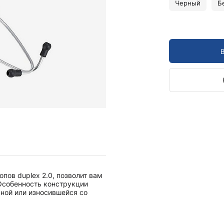
Камертоны и наборы
Черный
Б
Камертоны
Наборы камертонов
Медицинские светильники
Запасные части к медицинским светильникам
Медицинские осветители
Налобные осветители и рефлекторы
Пневможгуты и аксессуары
Аксессуары для komprimeter
Манжеты для komprimeter
Пневможгуты komprimeter
Пульсоксиметры ri-fox N
пов duplex 2.0, позволит вам
Термометры и аксессуары
Особенность конструкции
ной или износившейся со