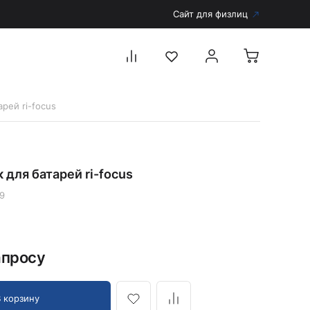
Сайт для физлиц
рей ri-focus
Перейти в каталог
Дерматоскопы и аксессуары
 для батарей ri-focus
Аксессуары для дерматоскопов
Дерматоскопы
9
Диагностика
Тонометры
апросу
Запасные части и комплектующие
Аккумуляторы и зарядные устройства
Рукоятки для диагностических приборов
В корзину