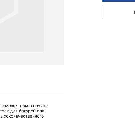
Камертоны и наборы
Камертоны
Наборы камертонов
Медицинские светильники
Запасные части к медицинским светильникам
Медицинские осветители
Налобные осветители и рефлекторы
Пневможгуты и аксессуары
Аксессуары для komprimeter
Манжеты для komprimeter
Пневможгуты komprimeter
Пульсоксиметры ri-fox N
s поможет вам в случае
Термометры и аксессуары
тсек для батарей для
 высококачественного