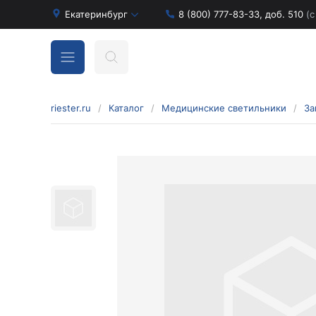
Екатеринбург
8 (800) 777-83-33, доб. 510
(с
riester.ru
/
Каталог
/
Медицинские светильники
/
За
Бинокулярные лупы и аксессуары
Аксессуары для бинокулярных луп
Бинокулярные лупы
Оголовья для бинокулярных луп
Диагностические наборы отоскопов и
офтальмоскопов
Диагностические наборы de luxe
Диагностические наборы e-scope
Диагностические наборы Econom