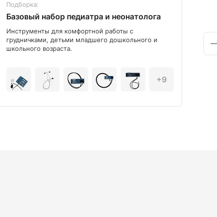
Подборка:
Под
Базовый набор педиатра и неонатолога
Диа
Инструменты для комфортной работы с
Мод
грудничками, детьми младшего дошкольного и
школьного возраста.
+9