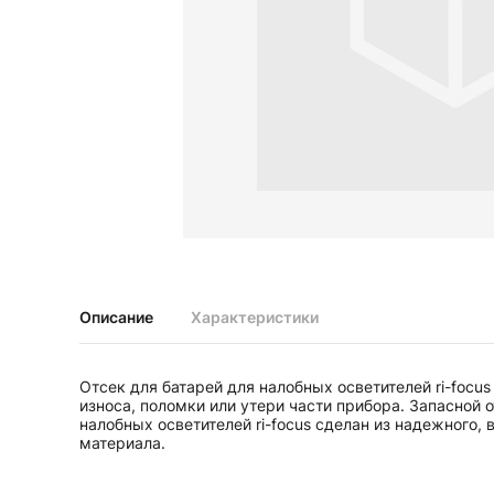
Диагностические наборы EliteVue
Диагностические наборы perfect
Диагностические наборы ri-scope L
Диагностические наборы uni, May
Неврологические молоточки и аксессуары
Аксессуары для неврологических молоточков
Неврологические молоточки
Офтальмоскопы и ретиноскопы
Аксессуары для офтальмоскопов и ретиноскопов
Офтальмоскопы
Офтальмоскопы налобные бинокулярные
Описание
Характеристики
Ретиноскопы и наборы ri-vision
Стетоскопы и запасные части
Отсек для батарей для налобных осветителей ri-focu
Запасные части для стетоскопов
износа, поломки или утери части прибора. Запасной о
Стетоскопы
налобных осветителей ri-focus сделан из надежного,
материала.