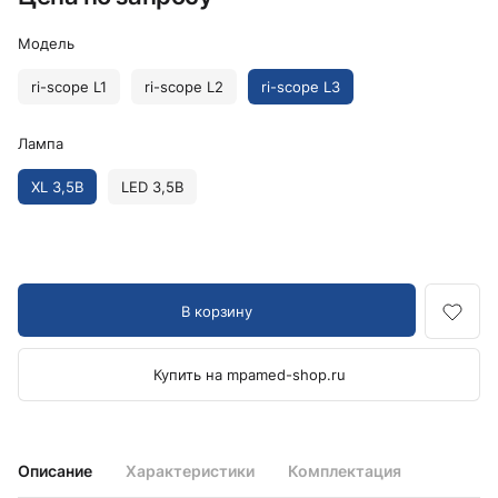
Модель
ri-scope L1
ri-scope L2
ri-scope L3
Лампа
XL 3,5В
LED 3,5В
В корзину
Купить на mpamed-shop.ru
Описание
Характеристики
Комплектация